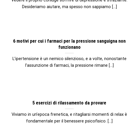
Vedere il proprio coniuge soffrire di depressione è straziante.
Desideriamo aiutare, ma spesso non sappiamo [...]
6 motivi per cui i farmaci per la pressione sanguigna non
funzionano
L’ipertensione è un nemico silenzioso, e a volte, nonostante
l’assunzione di farmaci, la pressione rimane [...]
5 esercizi di rilassamento da provare
Viviamo in un’epoca frenetica, e ritagliarsi momenti di relax è
fondamentale per il benessere psicofisico. [...]