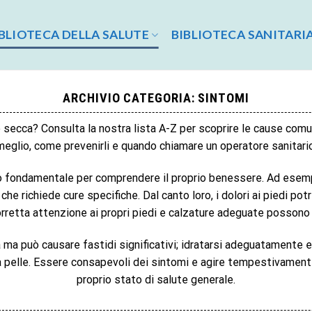
BLIOTECA DELLA SALUTE
BIBLIOTECA SANITARI
ARCHIVIO CATEGORIA:
SINTOMI
lle secca? Consulta la nostra lista A-Z per scoprire le cause comu
meglio, come prevenirli e quando chiamare un operatore sanitario
o fondamentale per comprendere il proprio benessere. Ad esemp
he richiede cure specifiche. Dal canto loro, i dolori ai piedi pot
rretta attenzione ai propri piedi e calzature adeguate possono c
ma può causare fastidi significativi; idratarsi adeguatamente e 
la pelle. Essere consapevoli dei sintomi e agire tempestivament
proprio stato di salute generale.