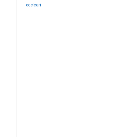
cocleari
e