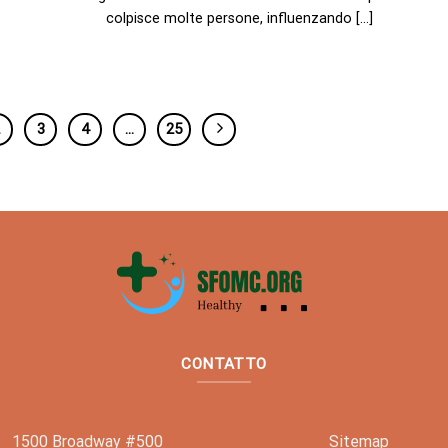
colpisce molte persone, influenzando [...]
2
3
4
…
25
CONTATTO
1500 Broadway #500
Sitemap