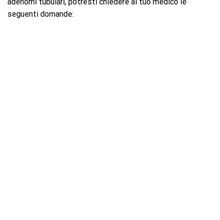
adenomi tubulari, potresti chiedere al tuo medico le
seguenti domande: