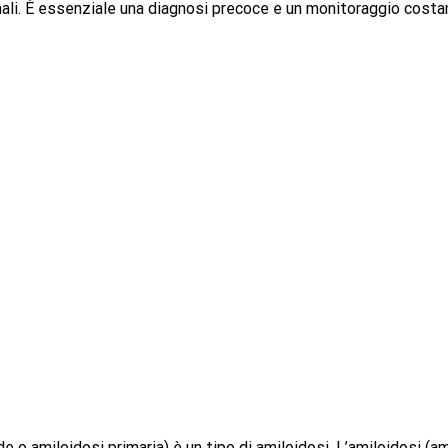
nali. È essenziale una diagnosi precoce e un monitoraggio costa
e o amiloidosi primaria) è un tipo di amiloidosi. L’amiloidosi (a