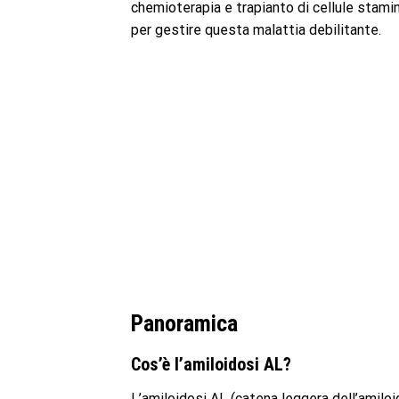
chemioterapia e trapianto di cellule stami
per gestire questa malattia debilitante.
Panoramica
Cos’è l’amiloidosi AL?
L’amiloidosi AL (catena leggera dell’amiloid