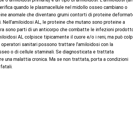
 verifica quando le plasmacellule nel midollo osseo cambiano o
e ​​anomale che diventano grumi contorti di proteine ​​deformat
 Nell’amiloidosi AL, le proteine ​​che mutano sono proteine ​​a
era sono parti di un anticorpo che combatte le infezioni prodott
iloidosi AL colpisce tipicamente il cuore e/o i reni, ma può colp
Gli operatori sanitari possono trattare l’amiloidosi con la
sseo o di cellule staminali. Se diagnosticata e trattata
e una malattia cronica. Ma se non trattata, porta a condizioni
atali.