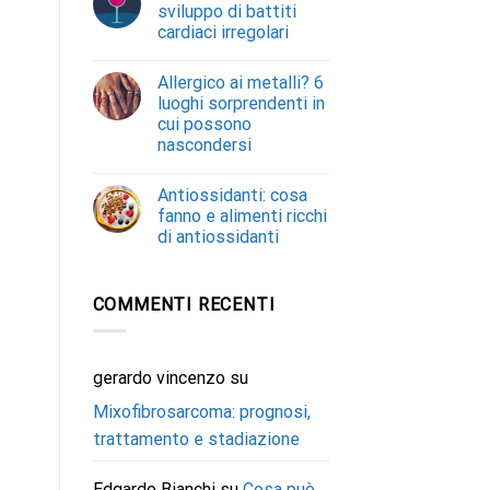
sviluppo di battiti
cardiaci irregolari
Allergico ai metalli? 6
luoghi sorprendenti in
cui possono
nascondersi
Antiossidanti: cosa
fanno e alimenti ricchi
di antiossidanti
COMMENTI RECENTI
gerardo vincenzo
su
Mixofibrosarcoma: prognosi,
trattamento e stadiazione
Edgardo Bianchi
su
Cosa può