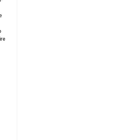
e
o
ire