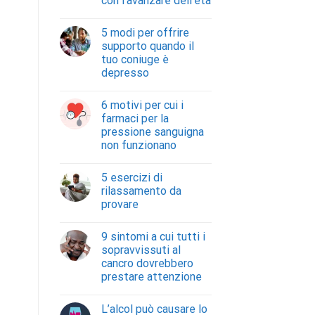
con l’avanzare dell’età
5 modi per offrire
supporto quando il
tuo coniuge è
depresso
6 motivi per cui i
farmaci per la
pressione sanguigna
non funzionano
5 esercizi di
rilassamento da
provare
9 sintomi a cui tutti i
sopravvissuti al
cancro dovrebbero
prestare attenzione
L’alcol può causare lo