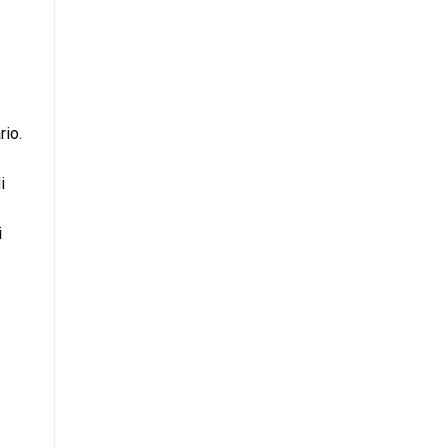
rio.
i
i