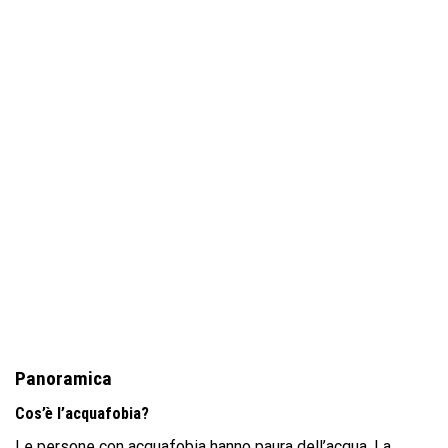
Panoramica
Cos’è l’acquafobia?
Le persone con acquafobia hanno paura dell’acqua. La