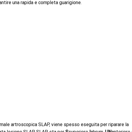
rantire una rapida e completa guarigione.
crimale artroscopica SLAP, viene spesso eseguita per riparare la
mata lesione SLAP. SLAP sta per
S
superiore
l
abrum,
UN
anteriore 