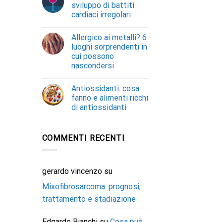
sviluppo di battiti
cardiaci irregolari
Allergico ai metalli? 6
luoghi sorprendenti in
cui possono
nascondersi
Antiossidanti: cosa
fanno e alimenti ricchi
di antiossidanti
COMMENTI RECENTI
gerardo vincenzo
su
Mixofibrosarcoma: prognosi,
trattamento e stadiazione
Edgardo Bianchi
su
Cosa può