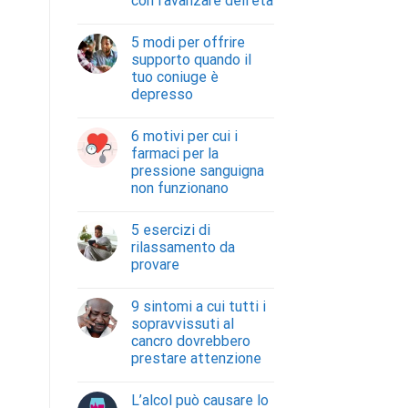
con l’avanzare dell’età
5 modi per offrire
supporto quando il
tuo coniuge è
depresso
6 motivi per cui i
farmaci per la
pressione sanguigna
non funzionano
5 esercizi di
rilassamento da
provare
9 sintomi a cui tutti i
sopravvissuti al
cancro dovrebbero
prestare attenzione
L’alcol può causare lo