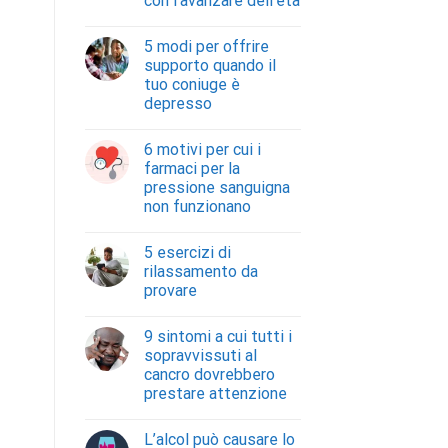
con l’avanzare dell’età
5 modi per offrire
supporto quando il
tuo coniuge è
depresso
6 motivi per cui i
farmaci per la
pressione sanguigna
non funzionano
5 esercizi di
rilassamento da
provare
9 sintomi a cui tutti i
sopravvissuti al
cancro dovrebbero
prestare attenzione
L’alcol può causare lo