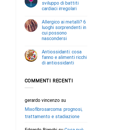
sviluppo di battiti
cardiaci irregolari
Allergico ai metalli? 6
luoghi sorprendenti in
cui possono
nascondersi
Antiossidanti: cosa
fanno e alimenti ricchi
di antiossidanti
COMMENTI RECENTI
gerardo vincenzo
su
Mixofibrosarcoma: prognosi,
trattamento e stadiazione
Edgardo Bianchi
su
Cosa può