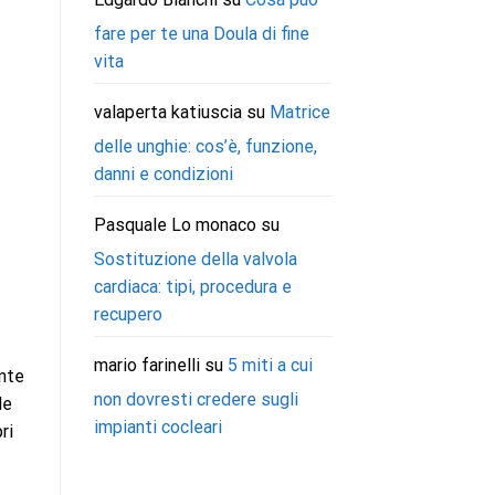
fare per te una Doula di fine
vita
valaperta katiuscia
su
Matrice
delle unghie: cos’è, funzione,
danni e condizioni
Pasquale Lo monaco
su
Sostituzione della valvola
cardiaca: tipi, procedura e
recupero
mario farinelli
su
5 miti a cui
ente
non dovresti credere sugli
le
impianti cocleari
ri