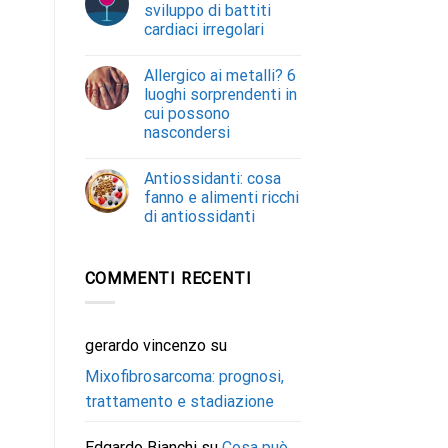
sviluppo di battiti
cardiaci irregolari
Allergico ai metalli? 6
luoghi sorprendenti in
cui possono
nascondersi
Antiossidanti: cosa
fanno e alimenti ricchi
di antiossidanti
COMMENTI RECENTI
gerardo vincenzo
su
Mixofibrosarcoma: prognosi,
trattamento e stadiazione
Edgardo Bianchi
su
Cosa può