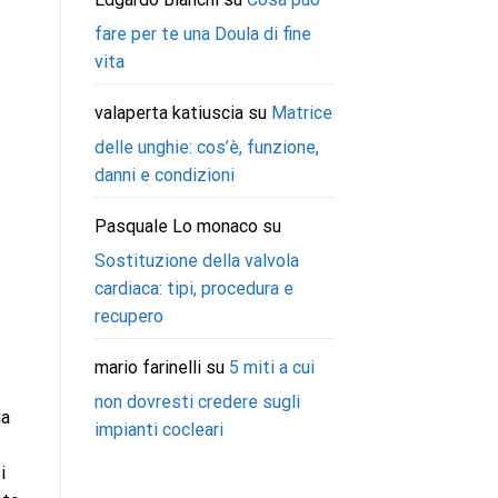
fare per te una Doula di fine
vita
valaperta katiuscia
su
Matrice
delle unghie: cos’è, funzione,
danni e condizioni
Pasquale Lo monaco
su
Sostituzione della valvola
cardiaca: tipi, procedura e
recupero
mario farinelli
su
5 miti a cui
non dovresti credere sugli
ma
impianti cocleari
i