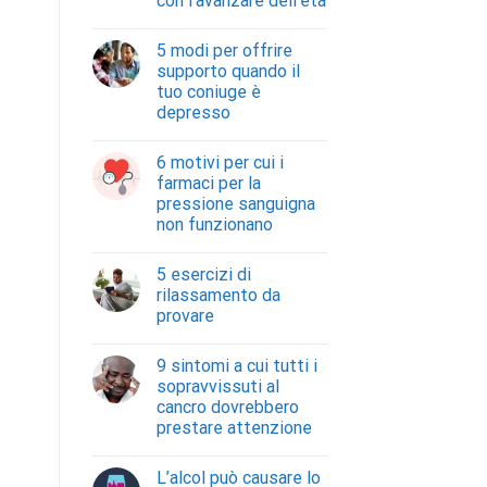
con l’avanzare dell’età
5 modi per offrire
supporto quando il
tuo coniuge è
depresso
6 motivi per cui i
farmaci per la
pressione sanguigna
non funzionano
5 esercizi di
rilassamento da
provare
9 sintomi a cui tutti i
sopravvissuti al
cancro dovrebbero
prestare attenzione
L’alcol può causare lo