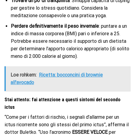
Trovare un po’ di tranquillità
: Sviluppa capacità di coping
per gestire lo stress quotidiano. Considera la
meditazione consapevole o una pratica yoga.
Perdere definitivamente il peso invernale
: puntare a un
indice di massa corporea (BMI) pari o inferiore a 25.
Potrebbe essere necessario il supporto di un dietista
per determinare l’apporto calorico appropriato (di solito
meno di 2.000 calorie al giorno).
Loe rohkem:
Ricetta: bocconcini di brownie
all'avocado
Stai attento: fai attenzione a questi sintomi del secondo
ictus
“Come per i fattori di rischio, i segnali d’allarme per un
ictus ricorrente sono gli stessi del primo ictus”, afferma il
dottor Buletko. “Uso l’acronimo
ESSERE
VELOCE
per