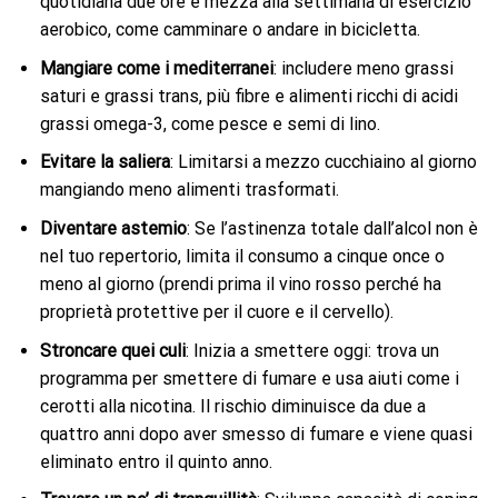
quotidiana due ore e mezza alla settimana di esercizio
aerobico, come camminare o andare in bicicletta.
Mangiare come i mediterranei
: includere meno grassi
saturi e grassi trans, più fibre e alimenti ricchi di acidi
grassi omega-3, come pesce e semi di lino.
Evitare la saliera
: Limitarsi a mezzo cucchiaino al giorno
mangiando meno alimenti trasformati.
Diventare astemio
: Se l’astinenza totale dall’alcol non è
nel tuo repertorio, limita il consumo a cinque once o
meno al giorno (prendi prima il vino rosso perché ha
proprietà protettive per il cuore e il cervello).
Stroncare quei culi
: Inizia a smettere oggi: trova un
programma per smettere di fumare e usa aiuti come i
cerotti alla nicotina. Il rischio diminuisce da due a
quattro anni dopo aver smesso di fumare e viene quasi
eliminato entro il quinto anno.