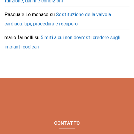
funzione, danni e condizioni
Pasquale Lo monaco
su
Sostituzione della valvola
cardiaca: tipi, procedura e recupero
mario farinelli
su
5 miti a cui non dovresti credere sugli
impianti cocleari
CONTATTO