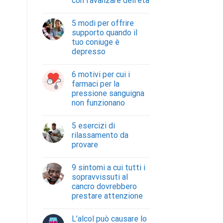
con l’avanzare dell’età
5 modi per offrire
supporto quando il
tuo coniuge è
depresso
6 motivi per cui i
farmaci per la
pressione sanguigna
non funzionano
5 esercizi di
rilassamento da
provare
9 sintomi a cui tutti i
sopravvissuti al
cancro dovrebbero
prestare attenzione
L’alcol può causare lo