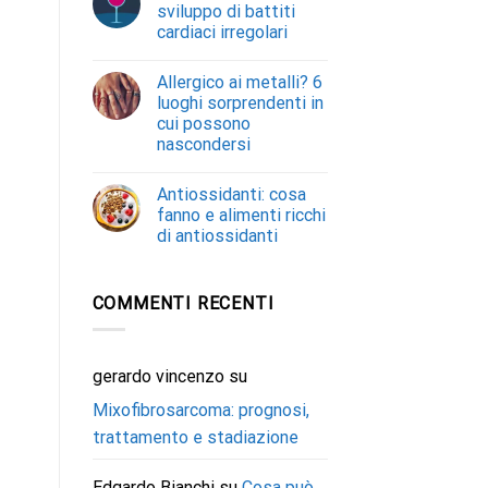
sviluppo di battiti
cardiaci irregolari
Allergico ai metalli? 6
luoghi sorprendenti in
cui possono
nascondersi
Antiossidanti: cosa
fanno e alimenti ricchi
di antiossidanti
COMMENTI RECENTI
gerardo vincenzo
su
Mixofibrosarcoma: prognosi,
trattamento e stadiazione
Edgardo Bianchi
su
Cosa può