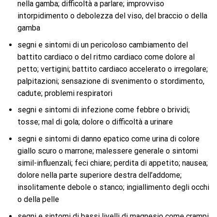
nella gamba; difficoltà a parlare; improvviso
intorpidimento o debolezza del viso, del braccio o della
gamba
segni e sintomi di un pericoloso cambiamento del
battito cardiaco o del ritmo cardiaco come dolore al
petto; vertigini; battito cardiaco accelerato o irregolare;
palpitazioni; sensazione di svenimento o stordimento,
cadute; problemi respiratori
segni e sintomi di infezione come febbre o brividi;
tosse; mal di gola; dolore o difficoltà a urinare
segni e sintomi di danno epatico come urina di colore
giallo scuro o marrone; malessere generale o sintomi
simil-influenzali; feci chiare; perdita di appetito; nausea;
dolore nella parte superiore destra dell’addome;
insolitamente debole o stanco; ingiallimento degli occhi
o della pelle
segni e sintomi di bassi livelli di magnesio come crampi