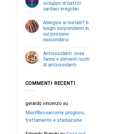
sviluppo di battiti
cardiaci irregolari
Allergico ai metalli? 6
luoghi sorprendenti in
cui possono
nascondersi
Antiossidanti: cosa
fanno e alimenti ricchi
di antiossidanti
COMMENTI RECENTI
gerardo vincenzo
su
Mixofibrosarcoma: prognosi,
trattamento e stadiazione
Edgardo Bianchi
su
Cosa può