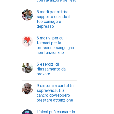
con l’avanzare dell’età
5 modi per offrire
supporto quando il
tuo coniuge è
depresso
6 motivi per cui i
farmaci per la
pressione sanguigna
non funzionano
5 esercizi di
rilassamento da
provare
9 sintomi a cui tutti i
sopravvissuti al
cancro dovrebbero
prestare attenzione
L’alcol può causare lo