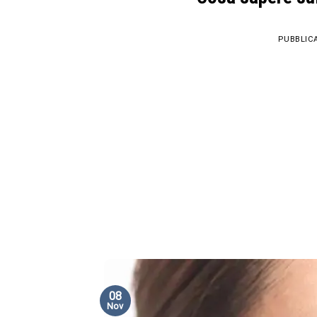
PUBBLIC
08
Nov