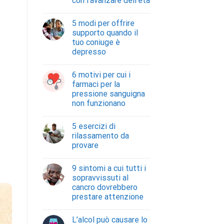
con l’avanzare dell’età
5 modi per offrire
supporto quando il
tuo coniuge è
depresso
6 motivi per cui i
farmaci per la
pressione sanguigna
non funzionano
5 esercizi di
rilassamento da
provare
9 sintomi a cui tutti i
sopravvissuti al
cancro dovrebbero
prestare attenzione
L’alcol può causare lo