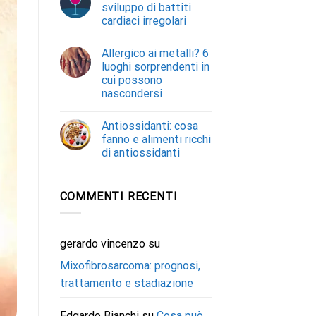
sviluppo di battiti
cardiaci irregolari
Allergico ai metalli? 6
luoghi sorprendenti in
cui possono
nascondersi
Antiossidanti: cosa
fanno e alimenti ricchi
di antiossidanti
COMMENTI RECENTI
gerardo vincenzo
su
Mixofibrosarcoma: prognosi,
trattamento e stadiazione
Edgardo Bianchi
su
Cosa può