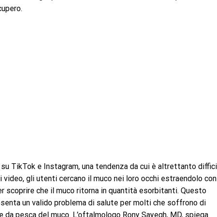
cupero.
o su TikTok e Instagram, una tendenza da cui è altrettanto diffici
 video, gli utenti cercano il muco nei loro occhi estraendolo con
er scoprire che il muco ritorna in quantità esorbitanti. Questo
enta un valido problema di salute per molti che soffrono di
ome da pesca del muco. L’oftalmologo Rony Sayegh, MD, spiega