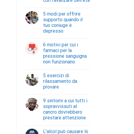
con l’avanzare dell’età
5 modi per offrire
supporto quando il
tuo coniuge è
depresso
6 motivi per cui i
farmaci per la
pressione sanguigna
non funzionano
5 esercizi di
rilassamento da
provare
9 sintomi a cui tutti i
sopravvissuti al
cancro dovrebbero
prestare attenzione
L’alcol può causare lo