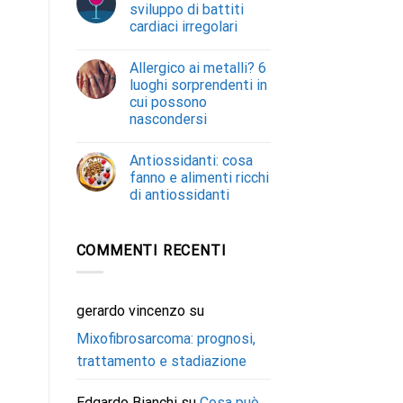
sviluppo di battiti
cardiaci irregolari
Allergico ai metalli? 6
luoghi sorprendenti in
cui possono
nascondersi
Antiossidanti: cosa
fanno e alimenti ricchi
di antiossidanti
COMMENTI RECENTI
gerardo vincenzo
su
Mixofibrosarcoma: prognosi,
trattamento e stadiazione
Edgardo Bianchi
su
Cosa può