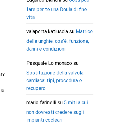
fare per te una Doula di fine
vita
valaperta katiuscia
su
Matrice
delle unghie: cos’è, funzione,
danni e condizioni
Pasquale Lo monaco
su
Sostituzione della valvola
nte
cardiaca: tipi, procedura e
recupero
 a
mario farinelli
su
5 miti a cui
non dovresti credere sugli
impianti cocleari