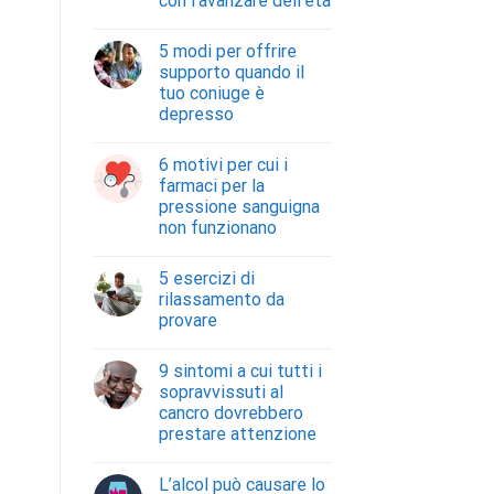
con l’avanzare dell’età
5 modi per offrire
supporto quando il
tuo coniuge è
depresso
6 motivi per cui i
farmaci per la
pressione sanguigna
non funzionano
5 esercizi di
rilassamento da
provare
9 sintomi a cui tutti i
sopravvissuti al
cancro dovrebbero
prestare attenzione
L’alcol può causare lo