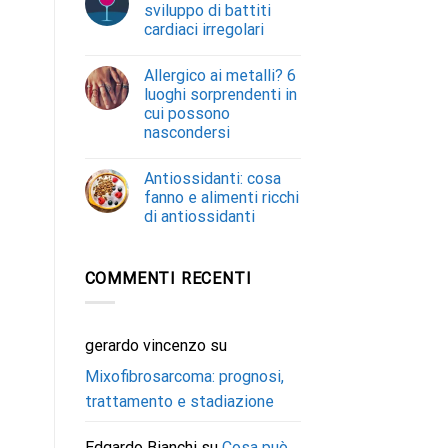
sviluppo di battiti
cardiaci irregolari
Allergico ai metalli? 6
luoghi sorprendenti in
cui possono
nascondersi
Antiossidanti: cosa
fanno e alimenti ricchi
di antiossidanti
COMMENTI RECENTI
gerardo vincenzo
su
Mixofibrosarcoma: prognosi,
trattamento e stadiazione
Edgardo Bianchi
su
Cosa può