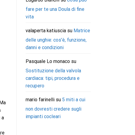
fare per te una Doula di fine
vita
valaperta katiuscia
su
Matrice
delle unghie: cos’è, funzione,
danni e condizioni
Pasquale Lo monaco
su
Sostituzione della valvola
cardiaca: tipi, procedura e
recupero
mario farinelli
su
5 miti a cui
 Ma
non dovresti credere sugli
a
impianti cocleari
 a
are