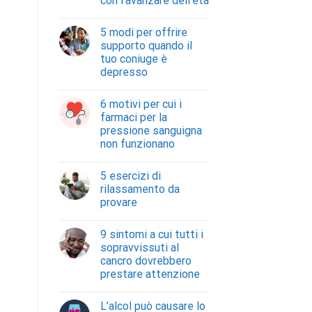
con l’avanzare dell’età
5 modi per offrire
supporto quando il
tuo coniuge è
depresso
6 motivi per cui i
farmaci per la
pressione sanguigna
non funzionano
5 esercizi di
rilassamento da
provare
9 sintomi a cui tutti i
sopravvissuti al
cancro dovrebbero
prestare attenzione
L’alcol può causare lo