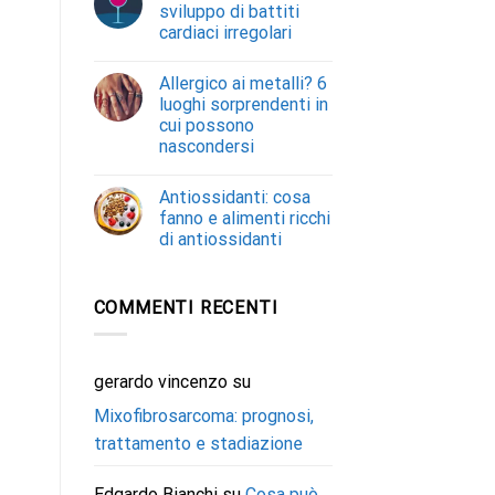
sviluppo di battiti
cardiaci irregolari
Allergico ai metalli? 6
luoghi sorprendenti in
cui possono
nascondersi
Antiossidanti: cosa
fanno e alimenti ricchi
di antiossidanti
COMMENTI RECENTI
gerardo vincenzo
su
Mixofibrosarcoma: prognosi,
trattamento e stadiazione
Edgardo Bianchi
su
Cosa può