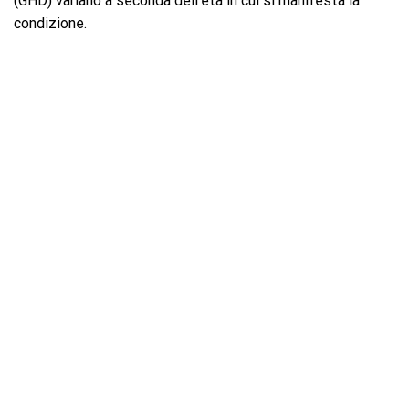
(GHD) variano a seconda dell’età in cui si manifesta la
condizione.