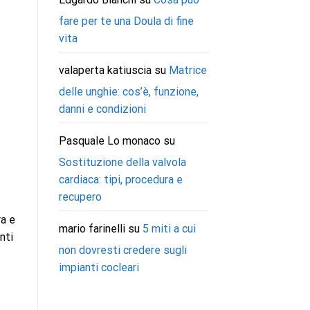
fare per te una Doula di fine
vita
valaperta katiuscia
su
Matrice
delle unghie: cos’è, funzione,
danni e condizioni
Pasquale Lo monaco
su
Sostituzione della valvola
cardiaca: tipi, procedura e
recupero
ra e
mario farinelli
su
5 miti a cui
nti
non dovresti credere sugli
impianti cocleari