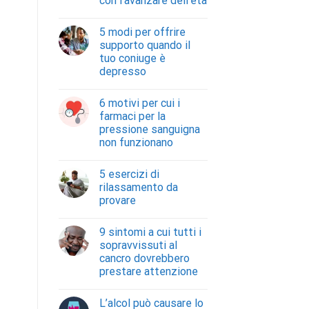
con l’avanzare dell’età
5 modi per offrire
supporto quando il
tuo coniuge è
depresso
6 motivi per cui i
farmaci per la
pressione sanguigna
non funzionano
5 esercizi di
rilassamento da
provare
9 sintomi a cui tutti i
sopravvissuti al
cancro dovrebbero
prestare attenzione
L’alcol può causare lo