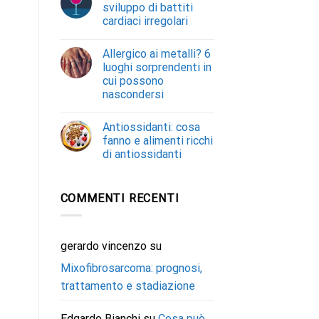
sviluppo di battiti
cardiaci irregolari
Allergico ai metalli? 6
luoghi sorprendenti in
cui possono
nascondersi
Antiossidanti: cosa
fanno e alimenti ricchi
di antiossidanti
COMMENTI RECENTI
gerardo vincenzo
su
Mixofibrosarcoma: prognosi,
trattamento e stadiazione
Edgardo Bianchi
su
Cosa può