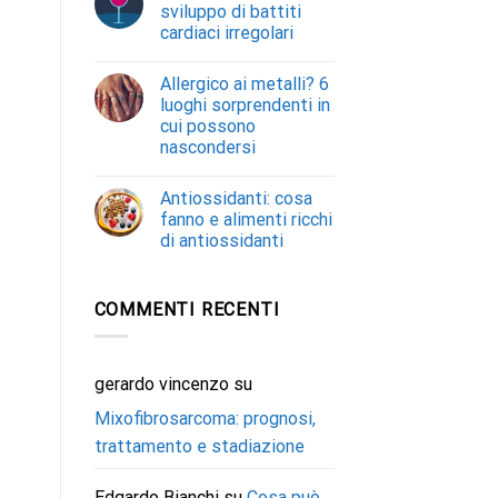
sviluppo di battiti
cardiaci irregolari
Allergico ai metalli? 6
luoghi sorprendenti in
cui possono
nascondersi
Antiossidanti: cosa
fanno e alimenti ricchi
di antiossidanti
COMMENTI RECENTI
gerardo vincenzo
su
Mixofibrosarcoma: prognosi,
trattamento e stadiazione
Edgardo Bianchi
su
Cosa può