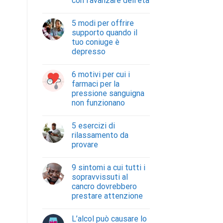
con l’avanzare dell’età
5 modi per offrire
supporto quando il
tuo coniuge è
depresso
6 motivi per cui i
farmaci per la
pressione sanguigna
non funzionano
5 esercizi di
rilassamento da
provare
9 sintomi a cui tutti i
sopravvissuti al
cancro dovrebbero
prestare attenzione
L’alcol può causare lo