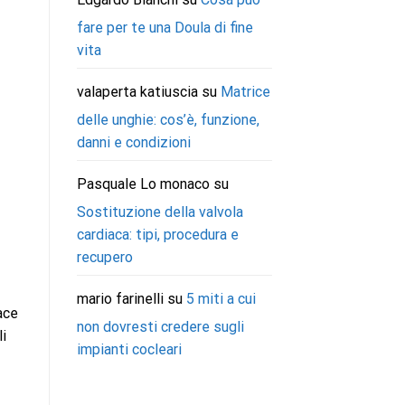
fare per te una Doula di fine
vita
valaperta katiuscia
su
Matrice
delle unghie: cos’è, funzione,
danni e condizioni
Pasquale Lo monaco
su
Sostituzione della valvola
cardiaca: tipi, procedura e
recupero
mario farinelli
su
5 miti a cui
ace
non dovresti credere sugli
i
impianti cocleari