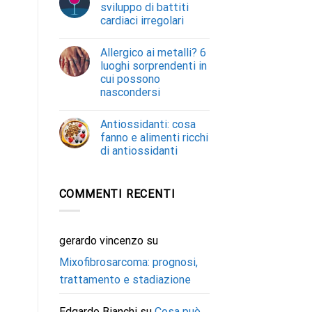
sviluppo di battiti
cardiaci irregolari
Allergico ai metalli? 6
luoghi sorprendenti in
cui possono
nascondersi
Antiossidanti: cosa
fanno e alimenti ricchi
di antiossidanti
COMMENTI RECENTI
gerardo vincenzo
su
Mixofibrosarcoma: prognosi,
trattamento e stadiazione
Edgardo Bianchi
su
Cosa può