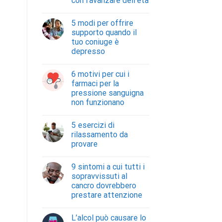
con l’avanzare dell’età
5 modi per offrire
supporto quando il
tuo coniuge è
depresso
6 motivi per cui i
farmaci per la
pressione sanguigna
non funzionano
5 esercizi di
rilassamento da
provare
9 sintomi a cui tutti i
sopravvissuti al
cancro dovrebbero
prestare attenzione
L’alcol può causare lo