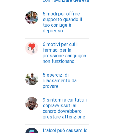
con l’avanzare dell’età
5 modi per offrire
supporto quando il
tuo coniuge è
depresso
6 motivi per cui i
farmaci per la
pressione sanguigna
non funzionano
5 esercizi di
rilassamento da
provare
9 sintomi a cui tutti i
sopravvissuti al
cancro dovrebbero
prestare attenzione
L’alcol può causare lo