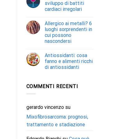
sviluppo di battiti
cardiaci irregolari
Allergico ai metalli? 6
luoghi sorprendenti in
cui possono
nascondersi
Antiossidanti: cosa
fanno e alimenti ricchi
di antiossidanti
COMMENTI RECENTI
gerardo vincenzo
su
Mixofibrosarcoma: prognosi,
trattamento e stadiazione
Edgardo Bianchi
su
Cosa può