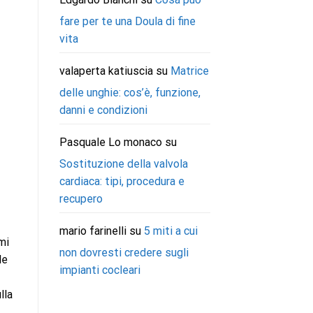
fare per te una Doula di fine
vita
valaperta katiuscia
su
Matrice
delle unghie: cos’è, funzione,
danni e condizioni
Pasquale Lo monaco
su
Sostituzione della valvola
cardiaca: tipi, procedura e
recupero
mario farinelli
su
5 miti a cui
mi
non dovresti credere sugli
le
impianti cocleari
lla