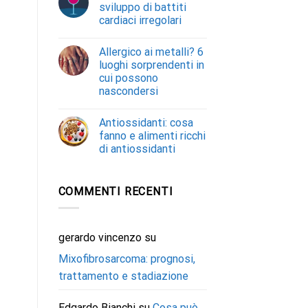
sviluppo di battiti
cardiaci irregolari
Allergico ai metalli? 6
luoghi sorprendenti in
cui possono
nascondersi
Antiossidanti: cosa
fanno e alimenti ricchi
di antiossidanti
COMMENTI RECENTI
gerardo vincenzo
su
Mixofibrosarcoma: prognosi,
trattamento e stadiazione
Edgardo Bianchi
su
Cosa può