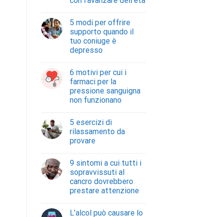
con l’avanzare dell’età
5 modi per offrire
supporto quando il
tuo coniuge è
depresso
6 motivi per cui i
farmaci per la
pressione sanguigna
non funzionano
5 esercizi di
rilassamento da
provare
9 sintomi a cui tutti i
sopravvissuti al
cancro dovrebbero
prestare attenzione
L’alcol può causare lo