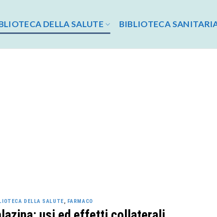
BLIOTECA DELLA SALUTE
BIBLIOTECA SANITARI
LIOTECA DELLA SALUTE
,
FARMACO
alazina: usi ed effetti collaterali