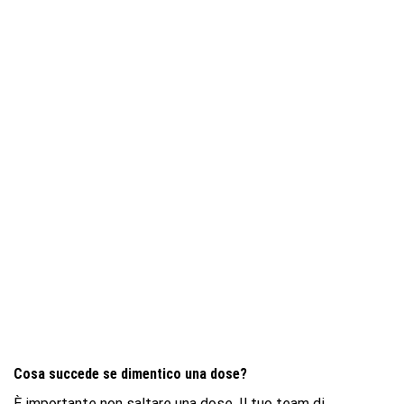
Cosa succede se dimentico una dose?
È importante non saltare una dose. Il tuo team di