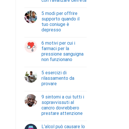
con l’avanzare dell’età
5 modi per offrire
supporto quando il
tuo coniuge è
depresso
6 motivi per cui i
farmaci per la
pressione sanguigna
non funzionano
5 esercizi di
rilassamento da
provare
9 sintomi a cui tutti i
sopravvissuti al
cancro dovrebbero
prestare attenzione
L’alcol può causare lo