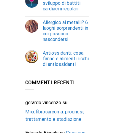
sviluppo di battiti
cardiaci irregolari
Allergico ai metalli? 6
luoghi sorprendenti in
cui possono
nascondersi
Antiossidanti: cosa
fanno e alimenti ricchi
di antiossidanti
COMMENTI RECENTI
gerardo vincenzo
su
Mixofibrosarcoma: prognosi,
trattamento e stadiazione
Edgardo Bianchi
su
Cosa può