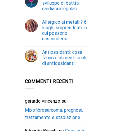
sviluppo di battiti
cardiaci irregolari
Allergico ai metalli? 6
luoghi sorprendenti in
cui possono
nascondersi
Antiossidanti: cosa
fanno e alimenti ricchi
di antiossidanti
COMMENTI RECENTI
gerardo vincenzo
su
Mixofibrosarcoma: prognosi,
trattamento e stadiazione
Edgardo Bianchi
su
Cosa può