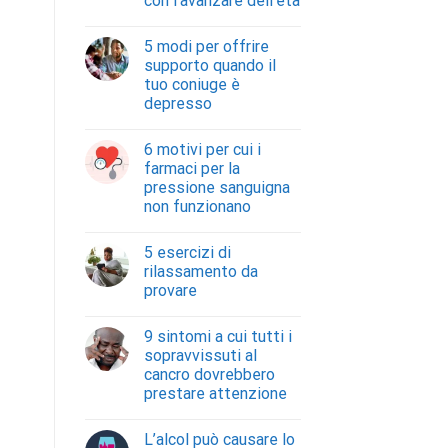
con l’avanzare dell’età
5 modi per offrire
supporto quando il
tuo coniuge è
depresso
6 motivi per cui i
farmaci per la
pressione sanguigna
non funzionano
5 esercizi di
rilassamento da
provare
9 sintomi a cui tutti i
sopravvissuti al
cancro dovrebbero
prestare attenzione
L’alcol può causare lo