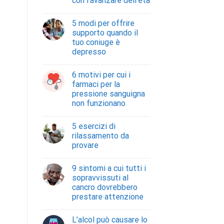
con l’avanzare dell’età
5 modi per offrire
supporto quando il
tuo coniuge è
depresso
6 motivi per cui i
farmaci per la
pressione sanguigna
non funzionano
5 esercizi di
rilassamento da
provare
9 sintomi a cui tutti i
sopravvissuti al
cancro dovrebbero
prestare attenzione
L’alcol può causare lo