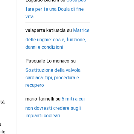
fare per te una Doula di fine
vita
valaperta katiuscia
su
Matrice
delle unghie: cos’è, funzione,
danni e condizioni
Pasquale Lo monaco
su
Sostituzione della valvola
cardiaca: tipi, procedura e
recupero
mario farinelli
su
5 miti a cui
tà,
non dovresti credere sugli
impianti cocleari
o
ile