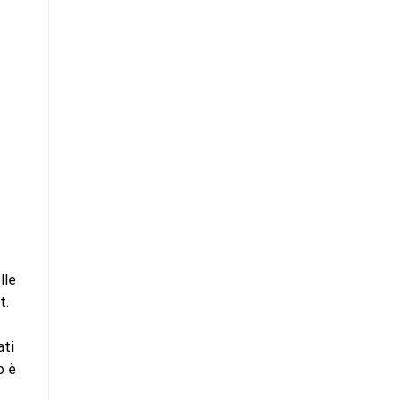
lle
t.
ati
o è