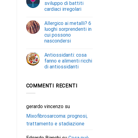
sviluppo di battiti
cardiaci irregolari
Allergico ai metalli? 6
luoghi sorprendenti in
cui possono
nascondersi
Antiossidanti: cosa
fanno e alimenti ricchi
di antiossidanti
COMMENTI RECENTI
gerardo vincenzo
su
Mixofibrosarcoma: prognosi,
trattamento e stadiazione
Edgardo Bianchi
su
Cosa può