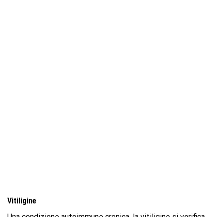
Vitiligine
Una condizione autoimmune cronica, la vitiligine si verifica