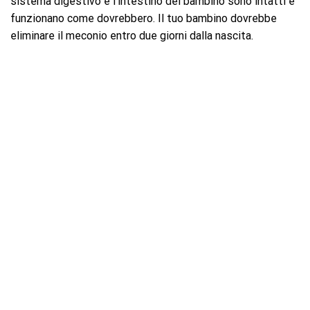
sistema digestivo e l’intestino del bambino sono intatti e
funzionano come dovrebbero. Il tuo bambino dovrebbe
eliminare il meconio entro due giorni dalla nascita.