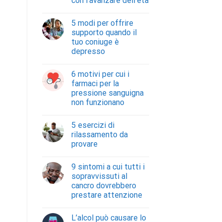
con l’avanzare dell’età
5 modi per offrire
supporto quando il
tuo coniuge è
depresso
6 motivi per cui i
farmaci per la
pressione sanguigna
non funzionano
5 esercizi di
rilassamento da
provare
9 sintomi a cui tutti i
sopravvissuti al
cancro dovrebbero
prestare attenzione
L’alcol può causare lo