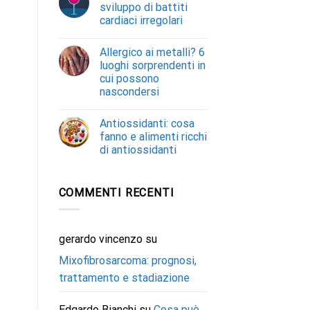
sviluppo di battiti
cardiaci irregolari
Allergico ai metalli? 6
luoghi sorprendenti in
cui possono
nascondersi
Antiossidanti: cosa
fanno e alimenti ricchi
di antiossidanti
COMMENTI RECENTI
gerardo vincenzo
su
Mixofibrosarcoma: prognosi,
trattamento e stadiazione
Edgardo Bianchi
su
Cosa può