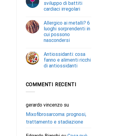
sviluppo di battiti
cardiaci irregolari
Allergico ai metalli? 6
luoghi sorprendenti in
cui possono
nascondersi
Antiossidanti: cosa
fanno e alimenti ricchi
di antiossidanti
COMMENTI RECENTI
gerardo vincenzo
su
Mixofibrosarcoma: prognosi,
trattamento e stadiazione
Edgardo Bianchi
su
Cosa può