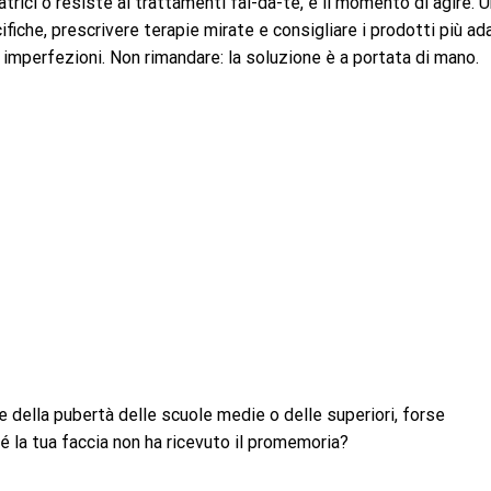
rici o resiste ai trattamenti fai-da-te, è il momento di agire. 
iche, prescrivere terapie mirate e consigliare i prodotti più ad
e imperfezioni. Non rimandare: la soluzione è a portata di mano.
della pubertà delle scuole medie o delle superiori, forse
 la tua faccia non ha ricevuto il promemoria?