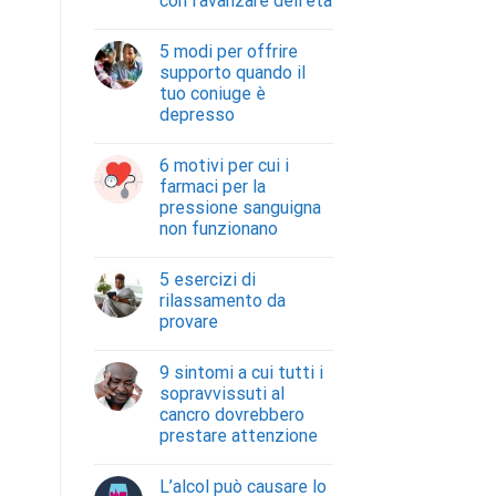
con l’avanzare dell’età
5 modi per offrire
supporto quando il
tuo coniuge è
depresso
6 motivi per cui i
farmaci per la
pressione sanguigna
non funzionano
5 esercizi di
rilassamento da
provare
9 sintomi a cui tutti i
sopravvissuti al
cancro dovrebbero
prestare attenzione
L’alcol può causare lo