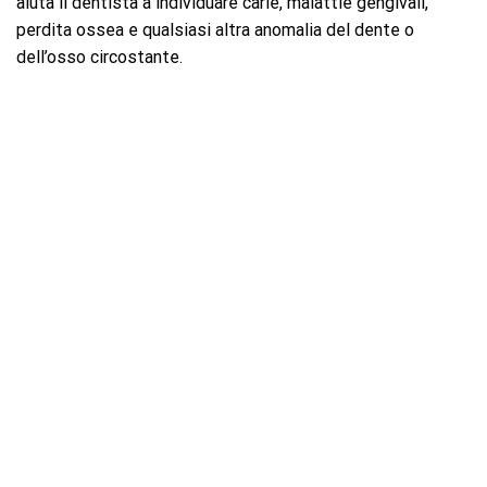
aiuta il dentista a individuare carie, malattie gengivali,
perdita ossea e qualsiasi altra anomalia del dente o
dell’osso circostante.