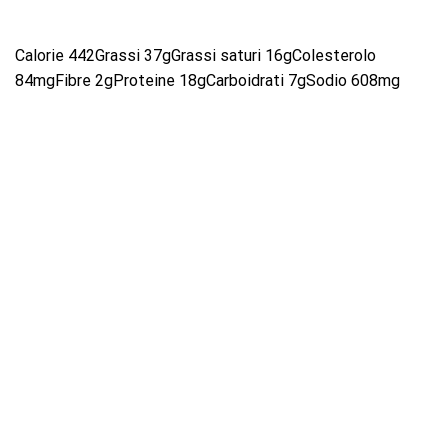
Calorie 442Grassi 37gGrassi saturi 16gColesterolo
84mgFibre 2gProteine ​​18gCarboidrati 7gSodio 608mg