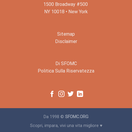
1500 Broadway #500
NY 10018 • New York
Sitemap
Disclaimer
Di SFOMC
Politica Sulla Riservatezza
Da 1998 ©
SFOMC.ORG
Scopri, impara, vivi una vita migliore ♥️