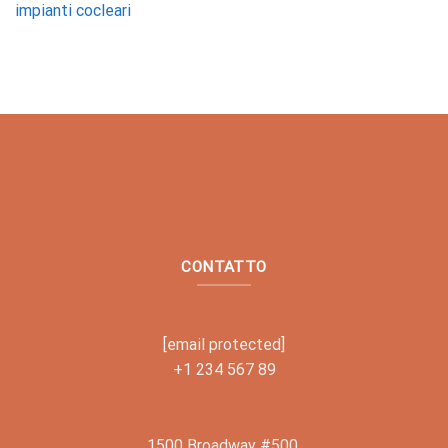
impianti cocleari
CONTATTO
[email protected]
+1 234 567 89
1500 Broadway #500