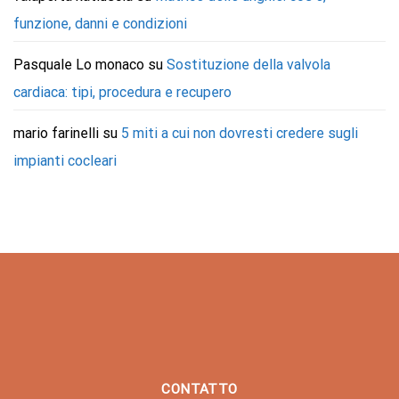
funzione, danni e condizioni
Pasquale Lo monaco
su
Sostituzione della valvola
cardiaca: tipi, procedura e recupero
mario farinelli
su
5 miti a cui non dovresti credere sugli
impianti cocleari
CONTATTO