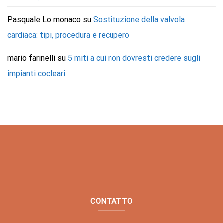
Pasquale Lo monaco
su
Sostituzione della valvola
cardiaca: tipi, procedura e recupero
mario farinelli
su
5 miti a cui non dovresti credere sugli
impianti cocleari
CONTATTO