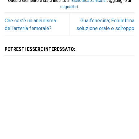
Questo elemento è stato inserito in
Biblioteca Sanitaria
. Aggiungilo ai
segnalibri
.
Che cos’è un aneurisma
Guaifenesina; Fenilefrina
dell’arteria femorale?
soluzione orale o sciroppo
POTRESTI ESSERE INTERESSATO: