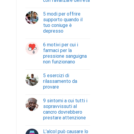
con l’avanzare dell’età
5 modi per offrire
supporto quando il
tuo coniuge è
depresso
6 motivi per cui i
farmaci per la
pressione sanguigna
non funzionano
5 esercizi di
rilassamento da
provare
9 sintomi a cui tutti i
sopravvissuti al
cancro dovrebbero
prestare attenzione
L’alcol può causare lo