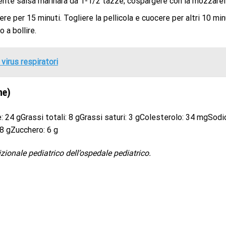
anente salsa marinara da 1-1/2 tazze; cospargere con la mozzarell
ere per 15 minuti. Togliere la pellicola e cuocere per altri 10 min
o a bollire.
virus respiratori
ne)
e: 24 gGrassi totali: 8 gGrassi saturi: 3 gColesterolo: 34 mgSodi
8 gZucchero: 6 g
izionale pediatrico dell’ospedale pediatrico.