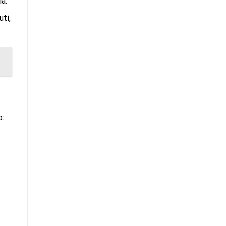
a.
uti,
o: