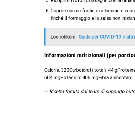
Ricoprire i rotoli di lasagne con la rim
Coprire con un foglio di alluminio e cuoc
finché il formaggio e la salsa non inizian
Loe rohkem:
Guida per COVID-19 e altri 
Informazioni nutrizionali (per porzio
Calorie: 320Carboidrati totali: 44 gProtein
604 mgPotassio: 406 mgFibra alimentare: 
—
Ricetta fornita dal team di supporto nutr