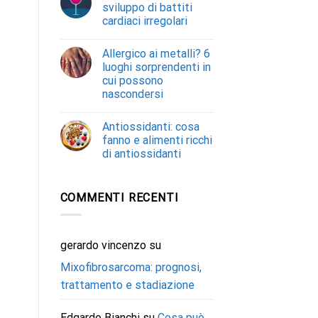
sviluppo di battiti
cardiaci irregolari
Allergico ai metalli? 6
luoghi sorprendenti in
cui possono
nascondersi
Antiossidanti: cosa
fanno e alimenti ricchi
di antiossidanti
COMMENTI RECENTI
gerardo vincenzo
su
Mixofibrosarcoma: prognosi,
trattamento e stadiazione
Edgardo Bianchi
su
Cosa può