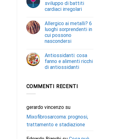
sviluppo di battiti
cardiaci irregolari
Allergico ai metalli? 6
luoghi sorprendenti in
cui possono
nascondersi
Antiossidanti: cosa
fanno e alimenti ricchi
di antiossidanti
COMMENTI RECENTI
gerardo vincenzo
su
Mixofibrosarcoma: prognosi,
trattamento e stadiazione
Edgardo Bianchi
su
Cosa può