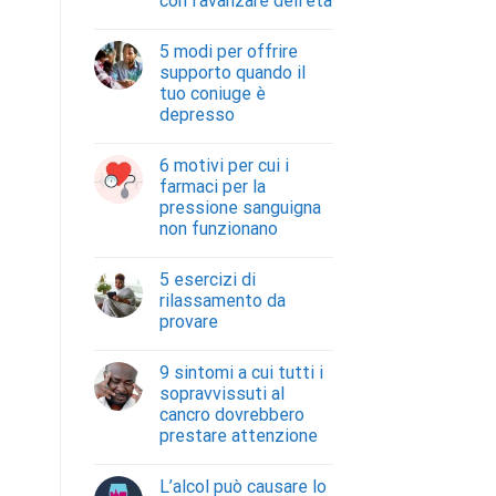
con l’avanzare dell’età
5 modi per offrire
supporto quando il
tuo coniuge è
depresso
6 motivi per cui i
farmaci per la
pressione sanguigna
non funzionano
5 esercizi di
rilassamento da
provare
9 sintomi a cui tutti i
sopravvissuti al
cancro dovrebbero
prestare attenzione
L’alcol può causare lo