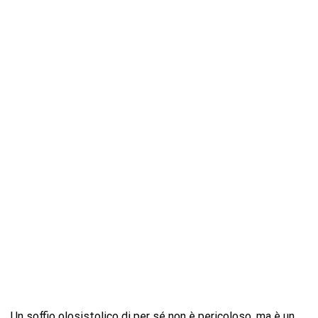
Un soffio olosistolico di per sé non è pericoloso, ma è un