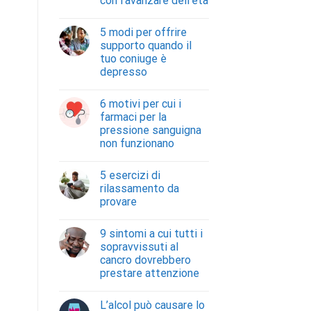
con l’avanzare dell’età
5 modi per offrire
supporto quando il
tuo coniuge è
depresso
6 motivi per cui i
farmaci per la
pressione sanguigna
non funzionano
5 esercizi di
rilassamento da
provare
9 sintomi a cui tutti i
sopravvissuti al
cancro dovrebbero
prestare attenzione
L’alcol può causare lo