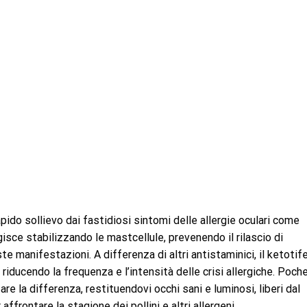
apido sollievo dai fastidiosi sintomi delle allergie oculari come
gisce stabilizzando le mastcellule, prevenendo il rilascio di
te manifestazioni. A differenza di altri antistaminici, il ketotif
riducendo la frequenza e l’intensità delle crisi allergiche. Poch
re la differenza, restituendovi occhi sani e luminosi, liberi dal
affrontare la stagione dei pollini e altri allergeni.