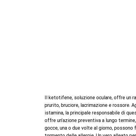
Il ketotifene, soluzione oculare, offre un r
prurito, bruciore, lacrimazione e rossore. A
istamina, la principale responsabile di ques
offre un’azione preventiva a lungo termine, 
gocce, una o due volte al giorno, possono fa
tormento delle allergie. Un vero alleato per 