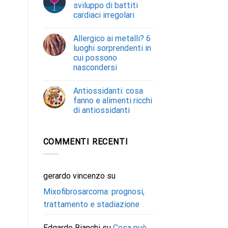
sviluppo di battiti
cardiaci irregolari
Allergico ai metalli? 6
luoghi sorprendenti in
cui possono
nascondersi
Antiossidanti: cosa
fanno e alimenti ricchi
di antiossidanti
COMMENTI RECENTI
gerardo vincenzo
su
Mixofibrosarcoma: prognosi,
trattamento e stadiazione
Edgardo Bianchi
su
Cosa può