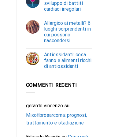
sviluppo di battiti
cardiaci irregolari
Allergico ai metalli? 6
luoghi sorprendenti in
cui possono
nascondersi
Antiossidanti: cosa
fanno e alimenti ricchi
di antiossidanti
COMMENTI RECENTI
gerardo vincenzo
su
Mixofibrosarcoma: prognosi,
trattamento e stadiazione
Edgardo Bianchi
su
Cosa può