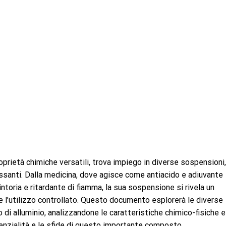
oprietà chimiche versatili, trova impiego in diverse sospensioni,
essanti. Dalla medicina, dove agisce come antiacido e adiuvante
intoria e ritardante di fiamma, la sua sospensione si rivela un
 l’utilizzo controllato. Questo documento esplorerà le diverse
 di alluminio, analizzandone le caratteristiche chimico-fisiche e
tenzialità e le sfide di questo importante composto.