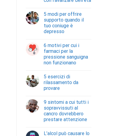
con l’avanzare dell’età
5 modi per offrire
supporto quando il
tuo coniuge è
depresso
6 motivi per cui i
farmaci per la
pressione sanguigna
non funzionano
5 esercizi di
rilassamento da
provare
9 sintomi a cui tutti i
sopravvissuti al
cancro dovrebbero
prestare attenzione
L’alcol può causare lo