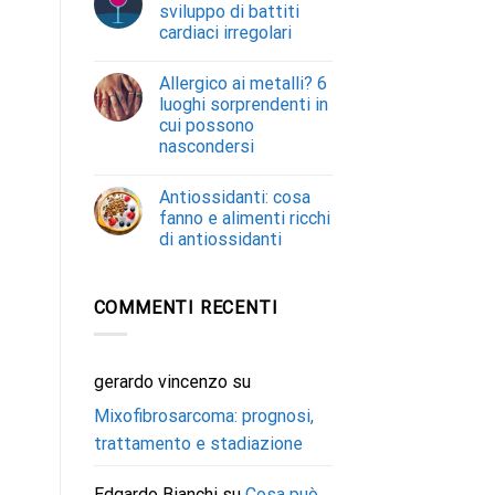
sviluppo di battiti
cardiaci irregolari
Allergico ai metalli? 6
luoghi sorprendenti in
cui possono
nascondersi
Antiossidanti: cosa
fanno e alimenti ricchi
di antiossidanti
COMMENTI RECENTI
gerardo vincenzo
su
Mixofibrosarcoma: prognosi,
trattamento e stadiazione
Edgardo Bianchi
su
Cosa può