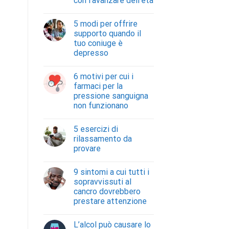
con l’avanzare dell’età
5 modi per offrire
supporto quando il
tuo coniuge è
depresso
6 motivi per cui i
farmaci per la
pressione sanguigna
non funzionano
5 esercizi di
rilassamento da
provare
9 sintomi a cui tutti i
sopravvissuti al
cancro dovrebbero
prestare attenzione
L’alcol può causare lo