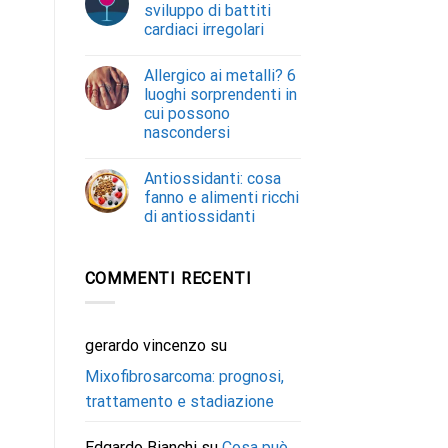
sviluppo di battiti
cardiaci irregolari
Allergico ai metalli? 6
luoghi sorprendenti in
cui possono
nascondersi
Antiossidanti: cosa
fanno e alimenti ricchi
di antiossidanti
COMMENTI RECENTI
gerardo vincenzo
su
Mixofibrosarcoma: prognosi,
trattamento e stadiazione
Edgardo Bianchi
su
Cosa può