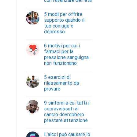
con l’avanzare dell’età
5 modi per offrire
supporto quando il
tuo coniuge è
depresso
6 motivi per cui i
farmaci per la
pressione sanguigna
non funzionano
5 esercizi di
rilassamento da
provare
9 sintomi a cui tutti i
sopravvissuti al
cancro dovrebbero
prestare attenzione
L’alcol può causare lo