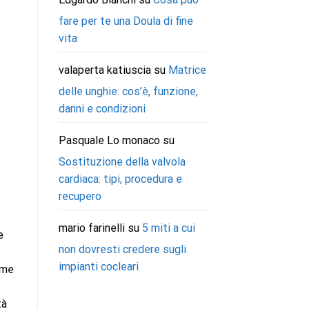
fare per te una Doula di fine
vita
valaperta katiuscia
su
Matrice
delle unghie: cos’è, funzione,
danni e condizioni
Pasquale Lo monaco
su
Sostituzione della valvola
cardiaca: tipi, procedura e
recupero
mario farinelli
su
5 miti a cui
e
non dovresti credere sugli
impianti cocleari
rme
tà