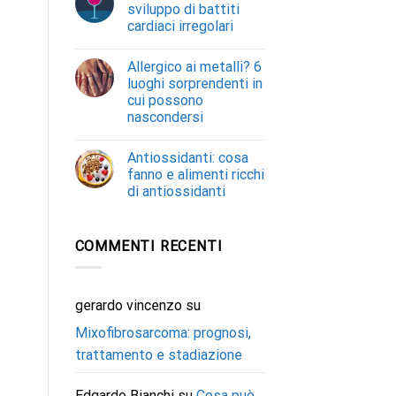
sviluppo di battiti
cardiaci irregolari
Allergico ai metalli? 6
luoghi sorprendenti in
cui possono
nascondersi
Antiossidanti: cosa
fanno e alimenti ricchi
di antiossidanti
COMMENTI RECENTI
gerardo vincenzo
su
Mixofibrosarcoma: prognosi,
trattamento e stadiazione
Edgardo Bianchi
su
Cosa può