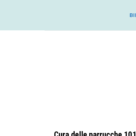
Salta
ai
BI
contenuti
Cura delle parrucche 101