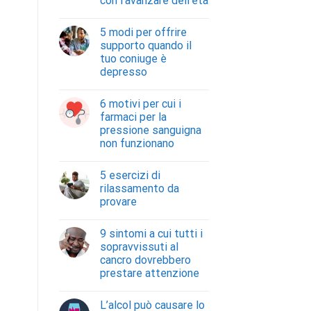
con l’avanzare dell’età
5 modi per offrire
supporto quando il
tuo coniuge è
depresso
6 motivi per cui i
farmaci per la
pressione sanguigna
non funzionano
5 esercizi di
rilassamento da
provare
9 sintomi a cui tutti i
sopravvissuti al
cancro dovrebbero
prestare attenzione
L’alcol può causare lo