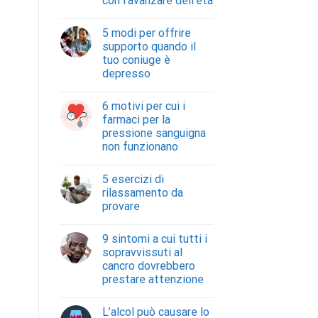
con l’avanzare dell’età
5 modi per offrire
supporto quando il
tuo coniuge è
depresso
6 motivi per cui i
farmaci per la
pressione sanguigna
non funzionano
5 esercizi di
rilassamento da
provare
9 sintomi a cui tutti i
sopravvissuti al
cancro dovrebbero
prestare attenzione
L’alcol può causare lo