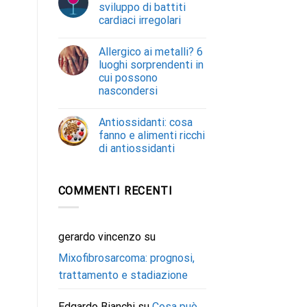
sviluppo di battiti
cardiaci irregolari
Allergico ai metalli? 6
luoghi sorprendenti in
cui possono
nascondersi
Antiossidanti: cosa
fanno e alimenti ricchi
di antiossidanti
COMMENTI RECENTI
gerardo vincenzo
su
Mixofibrosarcoma: prognosi,
trattamento e stadiazione
Edgardo Bianchi
su
Cosa può