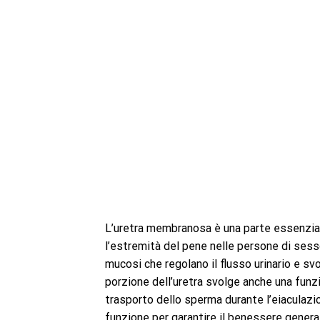
L’uretra membranosa è una parte essenzial
l’estremità del pene nelle persone di ses
mucosi che regolano il flusso urinario e sv
porzione dell’uretra svolge anche una funz
trasporto dello sperma durante l’eiaculazi
funzione per garantire il benessere genera