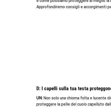
e come possiamo proteggere al meglio la n
Approfondiremo consigli e accorgimenti pe
D: I capelli sulla tua testa proteggon
UN:
Non solo una chioma folta e lucente di
proteggere la pelle del cuoio capelluto dal