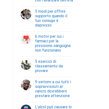
con l’avanzare dell’età
5 modi per offrire
supporto quando il
tuo coniuge è
depresso
6 motivi per cui i
farmaci per la
pressione sanguigna
non funzionano
5 esercizi di
rilassamento da
provare
9 sintomi a cui tutti i
sopravvissuti al
cancro dovrebbero
prestare attenzione
L’alcol può causare lo