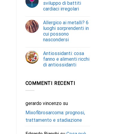
sviluppo di battiti
cardiaci irregolari
Allergico ai metalli? 6
luoghi sorprendenti in
cui possono
nascondersi
Antiossidanti: cosa
fanno e alimenti ricchi
di antiossidanti
COMMENTI RECENTI
gerardo vincenzo
su
Mixofibrosarcoma: prognosi,
trattamento e stadiazione
Edgardo Bianchi
su
Cosa può