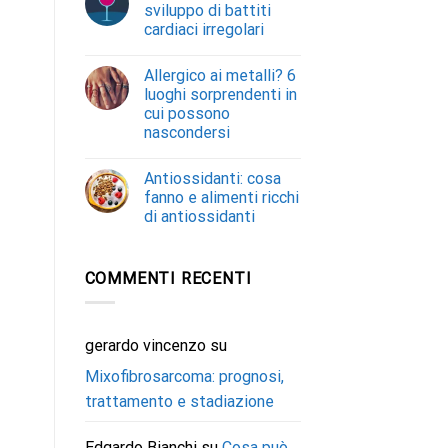
sviluppo di battiti
cardiaci irregolari
Allergico ai metalli? 6
luoghi sorprendenti in
cui possono
nascondersi
Antiossidanti: cosa
fanno e alimenti ricchi
di antiossidanti
COMMENTI RECENTI
gerardo vincenzo
su
Mixofibrosarcoma: prognosi,
trattamento e stadiazione
Edgardo Bianchi
su
Cosa può