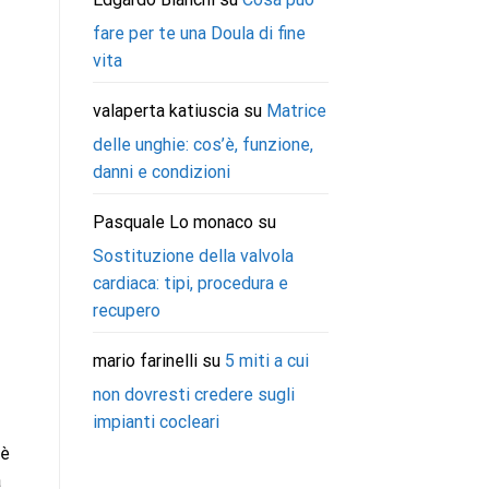
fare per te una Doula di fine
vita
valaperta katiuscia
su
Matrice
delle unghie: cos’è, funzione,
danni e condizioni
Pasquale Lo monaco
su
Sostituzione della valvola
cardiaca: tipi, procedura e
recupero
mario farinelli
su
5 miti a cui
non dovresti credere sugli
impianti cocleari
 è
a