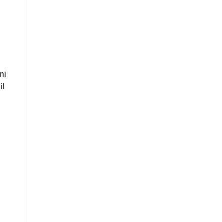
ni
il