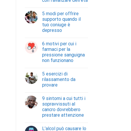
con l’avanzare dell’età
5 modi per offrire
supporto quando il
tuo coniuge è
depresso
6 motivi per cui i
farmaci per la
pressione sanguigna
non funzionano
5 esercizi di
rilassamento da
provare
9 sintomi a cui tutti i
sopravvissuti al
cancro dovrebbero
prestare attenzione
L’alcol può causare lo