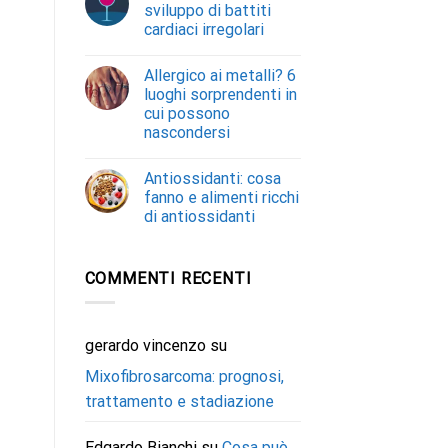
sviluppo di battiti
cardiaci irregolari
Allergico ai metalli? 6
luoghi sorprendenti in
cui possono
nascondersi
Antiossidanti: cosa
fanno e alimenti ricchi
di antiossidanti
COMMENTI RECENTI
gerardo vincenzo
su
Mixofibrosarcoma: prognosi,
trattamento e stadiazione
Edgardo Bianchi
su
Cosa può