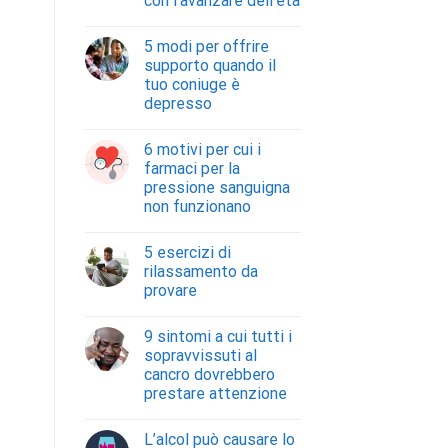
con l’avanzare dell’età
5 modi per offrire
supporto quando il
tuo coniuge è
depresso
6 motivi per cui i
farmaci per la
pressione sanguigna
non funzionano
5 esercizi di
rilassamento da
provare
9 sintomi a cui tutti i
sopravvissuti al
cancro dovrebbero
prestare attenzione
L’alcol può causare lo