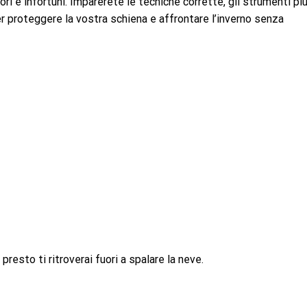
ri e infortuni. Imparerete le tecniche corrette, gli strumenti pi
er proteggere la vostra schiena e affrontare l’inverno senza
presto ti ritroverai fuori a spalare la neve.