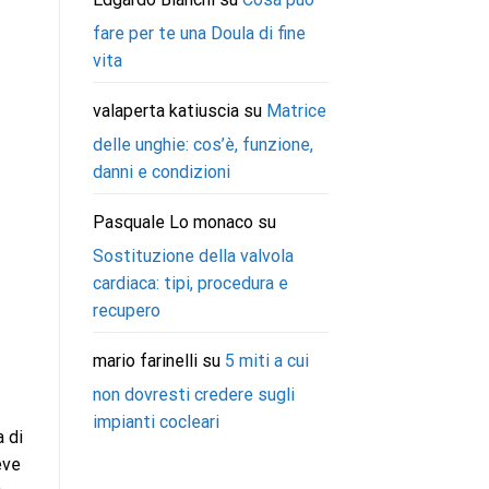
fare per te una Doula di fine
vita
valaperta katiuscia
su
Matrice
delle unghie: cos’è, funzione,
danni e condizioni
Pasquale Lo monaco
su
Sostituzione della valvola
cardiaca: tipi, procedura e
recupero
mario farinelli
su
5 miti a cui
non dovresti credere sugli
impianti cocleari
a di
eve