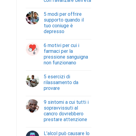
con l’avanzare dell’età
5 modi per offrire
supporto quando il
tuo coniuge è
depresso
6 motivi per cui i
farmaci per la
pressione sanguigna
non funzionano
5 esercizi di
rilassamento da
provare
9 sintomi a cui tutti i
sopravvissuti al
cancro dovrebbero
prestare attenzione
L’alcol può causare lo