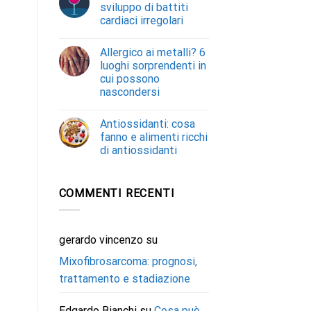
sviluppo di battiti
cardiaci irregolari
Allergico ai metalli? 6
luoghi sorprendenti in
cui possono
nascondersi
Antiossidanti: cosa
fanno e alimenti ricchi
di antiossidanti
COMMENTI RECENTI
gerardo vincenzo
su
Mixofibrosarcoma: prognosi,
trattamento e stadiazione
Edgardo Bianchi
su
Cosa può